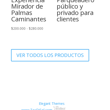
Mirador de
público y
$100.000
Palmas
privado para
Caminantes
clientes
Rango
$
200.000
-
$
280.000
de
precios:
desde
$200.000
VER TODOS LOS PRODUCTOS
hasta
$280.000
Estructura por:
Elegant Themes
| Configurado por:
www.TecDiSol.com
| Hosting por: