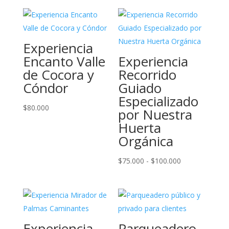
Experiencia
Encanto Valle
Experiencia
de Cocora y
Recorrido
Cóndor
Guiado
Especializado
$
80.000
por Nuestra
Huerta
Orgánica
Rango
$
75.000
-
$
100.000
de
precios:
desde
$75.000
Experiencia
Parqueadero
hasta