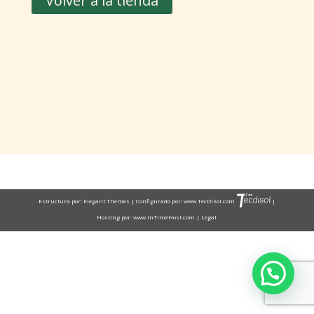
Volver a la tienda
Estructura por:
Elegant Themes
| Configurado por:
www.TecDiSol.com
|
Hosting por:
www.InTimeHost.com
|
Legal